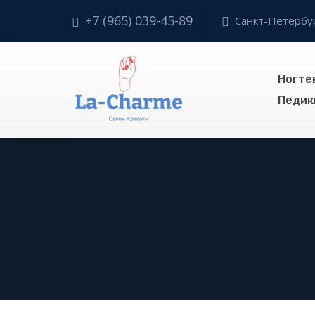
+7 (965) 039-45-89
Санкт-Петербур
Ногте
Педик