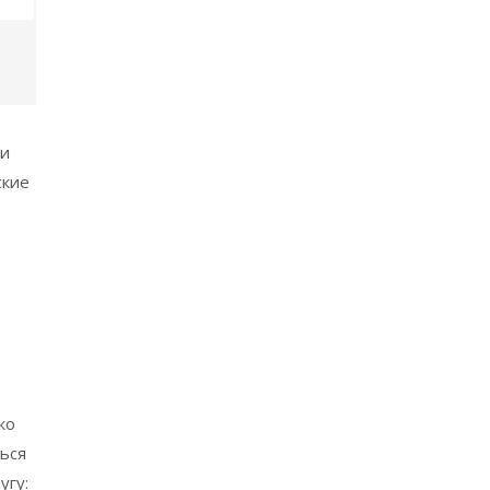
 и
ские
ко
ься
угу: