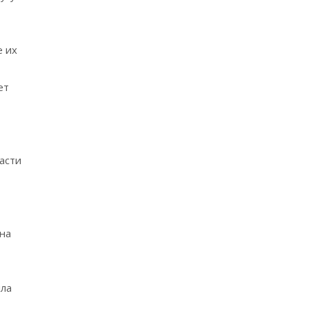
е их
ет
асти
 на
ила