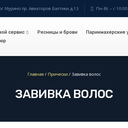
г Мурино пр. Авиаторов Балтики д.13
Пн-Вс – с 10:00
вой сервис
Ресницы и брови
Парикмахерские 
юр
Главная
/
Прически
/
Завивка волос
ЗАВИВКА ВОЛОС