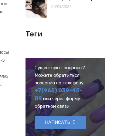
еров
20/05/2024
ыл
Теги
лосы
ки.
Существуют вопросы?
Можете обратиться
имых
позвонив по телефону
ы.
+7(965) 039-45-
89
или через форму
обратной связи
о
НАПИСАТЬ