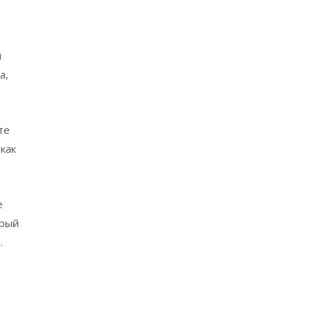
й
а,
те
как
е
орый
.