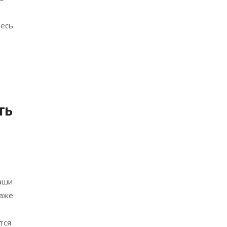
тесь
ть
наши
даже
тся