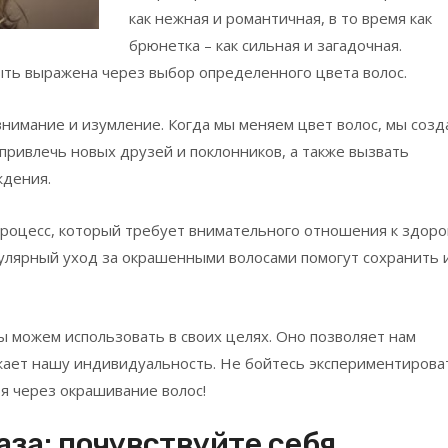
как нежная и романтичная, в то время как
брюнетка – как сильная и загадочная.
ть выражена через выбор определенного цвета волос.
нимание и изумление. Когда мы меняем цвет волос, мы созд
ривлечь новых друзей и поклонников, а также вызвать
ждения.
 процесс, который требует внимательного отношения к здор
гулярный уход за окрашенными волосами помогут сохранить 
ы можем использовать в своих целях. Оно позволяет нам
жает нашу индивидуальность. Не бойтесь экспериментирова
я через окрашивание волос!
аза: почувствуйте себя