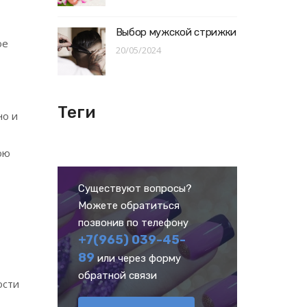
Выбор мужской стрижки
ое
20/05/2024
Теги
но и
ою
Существуют вопросы?
Можете обратиться
позвонив по телефону
+7(965) 039-45-
89
или через форму
обратной связи
ости