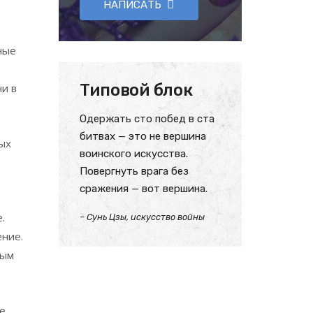
НАПИСАТЬ
ные
ю
Типовой блок
ни в
Одержать сто побед в ста
битвах — это не вершина
ых
воинского искусства.
Повергнуть врага без
сражения — вот вершина.
.
– Сунь Цзы, искусство войны
ение.
ным
е