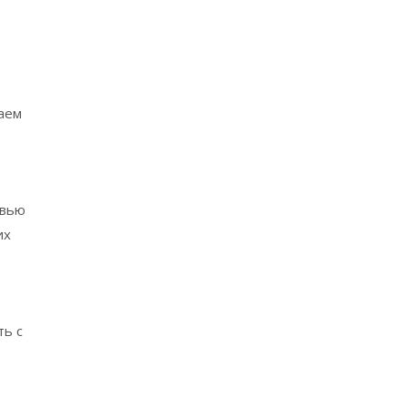
аем
овью
их
ть с