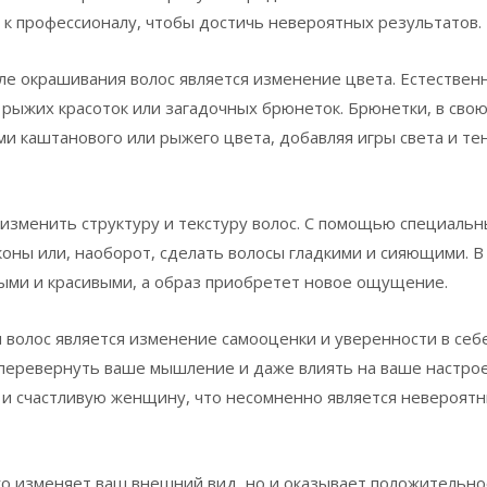
 к профессионалу, чтобы достичь невероятных результатов.
е окрашивания волос является изменение цвета. Естествен
х рыжих красоток или загадочных брюнеток. Брюнетки, в сво
ми каштанового или рыжего цвета, добавляя игры света и те
изменить структуру и текстуру волос. С помощью специальн
оны или, наоборот, сделать волосы гладкими и сияющими. В
ыми и красивыми, а образ приобретет новое ощущение.
волос является изменение самооценки и уверенности в себе
 перевернуть ваше мышление и даже влиять на ваше настро
 и счастливую женщину, что несомненно является невероят
ко изменяет ваш внешний вид, но и оказывает положительно