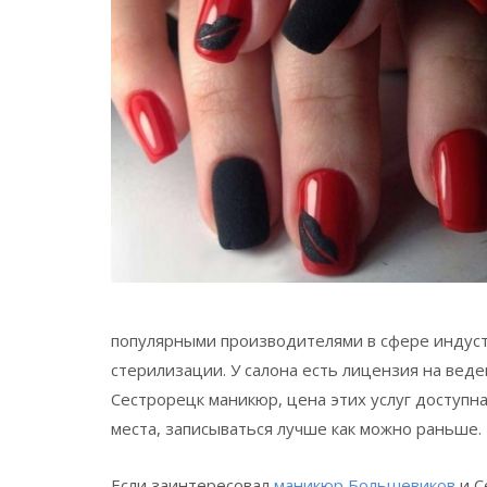
популярными производителями в сфере индус
стерилизации. У салона есть лицензия на вед
Сестрорецк маникюр, цена этих услуг доступн
места, записываться лучше как можно раньше.
Если заинтересовал
маникюр Большевиков
и С