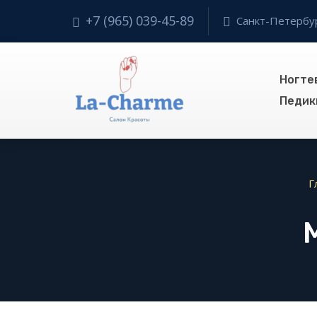
+7 (965) 039-45-89
Санкт-Петербур
Ногте
Педик
Г