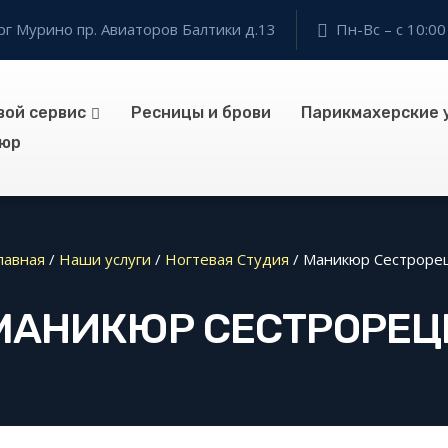
г Мурино пр. Авиаторов Балтики д.13
Пн-Вс – с 10:00
вой сервис
Ресницы и брови
Парикмахерские 
юр
лавная
/
Наши услуги
/
Ногтевая Студия
/
Маникюр Сестроре
МАНИКЮР СЕСТРОРЕЦ