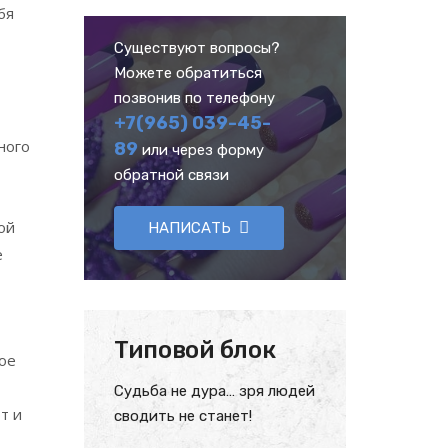
бя
Существуют вопросы?
Можете обратиться
позвонив по телефону
+7(965) 039-45-
ного
89
или через форму
обратной связи
ой
НАПИСАТЬ
е
Типовой блок
кое
Судьба не дура… зря людей
т и
сводить не станет!