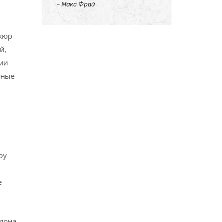
–
Макс Фрай
икюр
й,
ии
чные
ру
е
алона